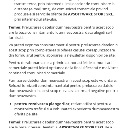
transmiterea, prin intermediul mijloacelor de comunicare la
distanta (e-mail, sms), de comunicari comerciale privind
produsele si serviciile oferite de
APSOFTWARE STORE SRL
,
prin intermediul site-ului.
Temei
: Prelucrarea datelor dumneavoastra pentru acest scop
are la baza consimtamantul dumneavoastra, daca alegeti sa-l
furnizati.
Va puteti exprima consimtamantul pentru prelucrarea datelor in
acest scop prin completarea si bifarea casutei corespunzatoare
din formularul pentru abonarea la newsletter disponibil pe site.
Pentru dezabonarea de la primirea unor astfel de comunicari
comerciale puteti folosi optiunea de la finalul fiecarui e-mail/ sms
continand comunicari comerciale.
Furnizarea datelor dumneavoastra in acest scop este voluntara.
Refuzul furnizarii consimtamantului pentru prelucrarea datelor
dumneavoastra in acest scop nu va avea urmari negative pentru
dumneavoastra.
pentru rezolvarea plangerilor
, reclamatiilor si pentru a
monitoriza traficul si a imbunatati experienta dumneavoastra
oferita pe site.
Temei
: Prelucrarea datelor dumneavoastra pentru acest scop
are la baza interesul legitim al
APSOFTWARE STORE SRL
de a