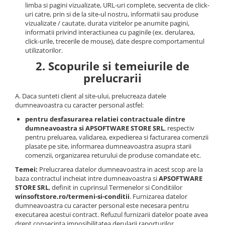
limba si pagini vizualizate, URL-uri complete, secventa de click-
uri catre, prin si de la site-ul nostru, informatii sau produse
vizualizate / cautate, durata vizitelor pe anumite pagini,
informatii privind interactiunea cu paginile (ex. derularea,
click-urile, trecerile de mouse), date despre comportamentul
utilizatorilor.
2. Scopurile si temeiurile de
prelucrarii
A. Daca sunteti client al site-ului, prelucreaza datele
dumneavoastra cu caracter personal astfel:
pentru desfasurarea relatiei contractuale dintre
dumneavoastra si APSOFTWARE STORE SRL
, respectiv
pentru preluarea, validarea, expedierea si facturarea comenzii
plasate pe site, informarea dumneavoastra asupra starii
comenzii, organizarea returului de produse comandate etc.
Temei:
Prelucrarea datelor dumneavoastra in acest scop are la
baza contractul incheiat intre dumneavoastra si
APSOFTWARE
STORE SRL
, definit in cuprinsul Termenelor si Conditiilor
winsoftstore.ro/termeni-si-conditii
. Furnizarea datelor
dumneavoastra cu caracter personal este necesara pentru
executarea acestui contract. Refuzul furnizarii datelor poate avea
drept consecinta imposibilitatea derularii raporturilor