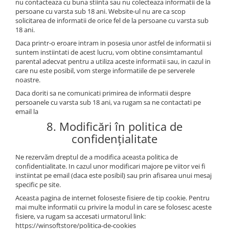
nu contacteaza cu buna stiinta sau nu colecteaza informatii de la
persoane cu varsta sub 18 ani. Website-ul nu are ca scop
solicitarea de informatii de orice fel de la persoane cu varsta sub
18 ani.
Daca printr-o eroare intram in posesia unor astfel de informatii si
suntem instiintati de acest lucru, vom obtine consimtamantul
parental adecvat pentru a utiliza aceste informatii sau, in cazul in
care nu este posibil, vom sterge informatiile de pe serverele
noastre.
Daca doriti sa ne comunicati primirea de informatii despre
persoanele cu varsta sub 18 ani, va rugam sa ne contactati pe
email la
8. Modificări în politica de
confidențialitate
Ne rezervăm dreptul de a modifica aceasta politica de
confidentialitate. In cazul unor modificari majore pe viitor vei fi
instiintat pe email (daca este posibil) sau prin afisarea unui mesaj
specific pe site.
Aceasta pagina de internet foloseste fisiere de tip cookie. Pentru
mai multe informatii cu privire la modul in care se folosesc aceste
fisiere, va rugam sa accesati urmatorul link:
https://winsoftstore/politica-de-cookies