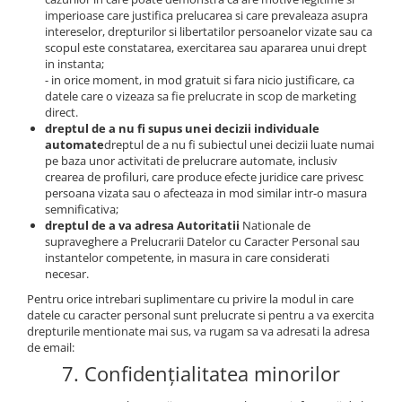
imperioase care justifica prelucarea si care prevaleaza asupra
intereselor, drepturilor si libertatilor persoanelor vizate sau ca
scopul este constatarea, exercitarea sau apararea unui drept
in instanta;
- in orice moment, in mod gratuit si fara nicio justificare, ca
datele care o vizeaza sa fie prelucrate in scop de marketing
direct.
dreptul de a nu fi supus unei decizii individuale
automate
dreptul de a nu fi subiectul unei decizii luate numai
pe baza unor activitati de prelucrare automate, inclusiv
crearea de profiluri, care produce efecte juridice care privesc
persoana vizata sau o afecteaza in mod similar intr-o masura
semnificativa;
dreptul de a va adresa Autoritatii
Nationale de
supraveghere a Prelucrarii Datelor cu Caracter Personal sau
instantelor competente, in masura in care considerati
necesar.
Pentru orice intrebari suplimentare cu privire la modul in care
datele cu caracter personal sunt prelucrate si pentru a va exercita
drepturile mentionate mai sus, va rugam sa va adresati la adresa
de email:
7. Confidențialitatea minorilor