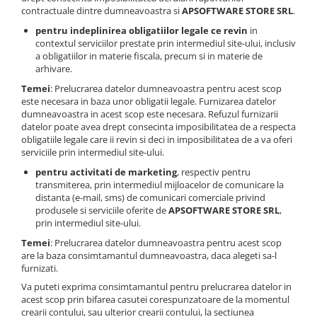
contractuale dintre dumneavoastra si
APSOFTWARE STORE SRL
.
pentru indeplinirea obligatiilor legale ce revin
in
contextul serviciilor prestate prin intermediul site-ului, inclusiv
a obligatiilor in materie fiscala, precum si in materie de
arhivare.
Temei
: Prelucrarea datelor dumneavoastra pentru acest scop
este necesara in baza unor obligatii legale. Furnizarea datelor
dumneavoastra in acest scop este necesara. Refuzul furnizarii
datelor poate avea drept consecinta imposibilitatea de a respecta
obligatiile legale care ii revin si deci in imposibilitatea de a va oferi
serviciile prin intermediul site-ului.
pentru activitati de marketing
, respectiv pentru
transmiterea, prin intermediul mijloacelor de comunicare la
distanta (e-mail, sms) de comunicari comerciale privind
produsele si serviciile oferite de
APSOFTWARE STORE SRL
,
prin intermediul site-ului.
Temei
: Prelucrarea datelor dumneavoastra pentru acest scop
are la baza consimtamantul dumneavoastra, daca alegeti sa-l
furnizati.
Va puteti exprima consimtamantul pentru prelucrarea datelor in
acest scop prin bifarea casutei corespunzatoare de la momentul
crearii contului, sau ulterior crearii contului, la sectiunea