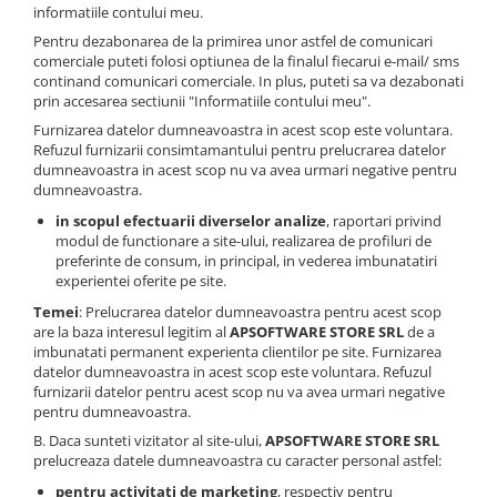
informatiile contului meu.
Pentru dezabonarea de la primirea unor astfel de comunicari
comerciale puteti folosi optiunea de la finalul fiecarui e-mail/ sms
continand comunicari comerciale. In plus, puteti sa va dezabonati
prin accesarea sectiunii "Informatiile contului meu".
Furnizarea datelor dumneavoastra in acest scop este voluntara.
Refuzul furnizarii consimtamantului pentru prelucrarea datelor
dumneavoastra in acest scop nu va avea urmari negative pentru
dumneavoastra.
in scopul efectuarii diverselor analize
, raportari privind
modul de functionare a site-ului, realizarea de profiluri de
preferinte de consum, in principal, in vederea imbunatatiri
experientei oferite pe site.
Temei
: Prelucrarea datelor dumneavoastra pentru acest scop
are la baza interesul legitim al
APSOFTWARE STORE SRL
de a
imbunatati permanent experienta clientilor pe site. Furnizarea
datelor dumneavoastra in acest scop este voluntara. Refuzul
furnizarii datelor pentru acest scop nu va avea urmari negative
pentru dumneavoastra.
B. Daca sunteti vizitator al site-ului,
APSOFTWARE STORE SRL
prelucreaza datele dumneavoastra cu caracter personal astfel:
pentru activitati de marketing
, respectiv pentru