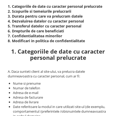
Office 2019 Professional Plus
1. Categoriile de date cu caracter personal prelucrate
Office 2021 Professional Plus
2. Scopurile si temeiurile prelucrarii
3. Durata pentru care va prelucram datele
Project Professional 2016
4. Dezvaluirea datelor cu caracter personal
5. Transferul datelor cu caracter personal
Project Professional 2019
6. Drepturile de care beneficiati
Project Professional 2024
7. Confidentialitatea minorilor
8. Modificari in politica de confidentialitate
Visio Professional 2019
1. Categoriile de date cu caracter
Visio Professional 2024
personal prelucrate
A. Daca sunteti client al site-ului, va prelucra datele
dumneavoastra cu caracter personal, cum ar fi:
Nume si prenume
Numar de telefon
Adresa de e-mail
Adresa de facturare
Adresa de livrare
Date referitoare la modul in care utilizati site-ul (de exemplu,
comportamentul /preferintele /obisnuintele dumneavoastra
in cadrul domains