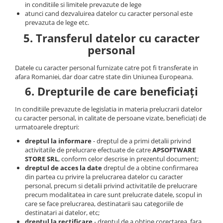
in conditiile si limitele prevazute de lege
atunci cand dezvaluirea datelor cu caracter personal este
prevazuta de lege etc.
5. Transferul datelor cu caracter
personal
Datele cu caracter personal furnizate catre pot fi transferate in
afara Romaniei, dar doar catre state din Uniunea Europeana.
6. Drepturile de care beneficiați
In conditiile prevazute de legislatia in materia prelucrarii datelor
cu caracter personal, in calitate de persoane vizate, beneficiați de
urmatoarele drepturi:
dreptul la informare
- dreptul de a primi detalii privind
activitatile de prelucrare efectuate de catre
APSOFTWARE
STORE SRL
, conform celor descrise in prezentul document;
dreptul de acces la date
dreptul de a obtine confirmarea
din partea cu privire la prelucrarea datelor cu caracter
personal, precum si detalii privind activitatile de prelucrare
precum modalitatea in care sunt prelucrate datele, scopul in
care se face prelucrarea, destinatarii sau categoriile de
destinatari ai datelor, etc;
dreptul la rectificare
- dreptul de a obtine corectarea, fara