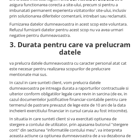
asigura functionarea corecta a site-ului, precum si pentru a
imbunatati permanent experienta vizitatorilor site-ului, inclusiv
prin solutionarea diferitelor comentarii, intrebari sau reclamatii.
Furnizarea datelor dumneavoastra in acest scop este voluntara.
Refuzul furnizarii datelor pentru acest scop nu va avea urmari
negative pentru dumneavoastra.
3. Durata pentru care va prelucram
datele
va prelucra datele dumneavoastra cu caracter personal atat cat
este necesar pentru realizarea scopurilor de prelucrare
mentionate mai sus.
In cazul in care sunteti client, vom prelucra datele
dumneavoastra pe intreaga durata a raporturilor contractuale si
ulterior conform obligatiilor legale care revin in sarcina (de ex, in
cazul documentelor justificative financiar-contabile pentru care
termenul de pastrare prevazut de lege este de 10 ani de la data
incheierii exercitiului financiar in cursul caruia au fost intocmite).
In situatia in care sunteti client si va exercitati optiunea de
stergere a contului de utilizator, prin apasarea butonul "stergere
cont" din sectiunea "informatiile contului meu", va interpreta
aceasta actiune ca optiunea dumneavoastra de a va dezabona de