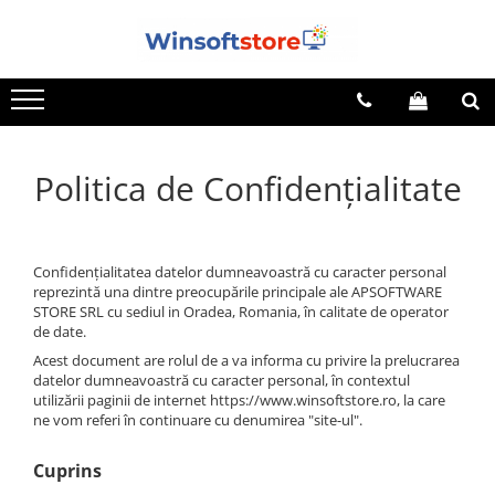
Sisteme de Operare
Office
Pachete Software
Editare Grafica
Servicii
Windows 11 Pro
Office 2019 Home&Student
Pachet Basic: Windows 11 Pro +
Adobe Photoshop CC
Cartela Sim/E-Sim Gratuită
Windows
Office 2019 Home and Student
Windows Server 2016 Standard
Adobe Illustrator CC
Instalare Windows 10
Office 2021 Home&Student
Pachet Business : Windows 11 Pro
Politica de Confidențialitate
Windows Server 2019 Standard
Adobe After Effects CC
Instalare Windows 11
Windows
+ Office 2019 Home and Business
Win/Mac
Windows Server 2019 Essentials
Adobe Indesign
Upgrade HDD la SSD
Office 2019 Home&Business MAC
Pachet Pro: Windows 11 Pro +
Office 2019 Professional
Windows Server 2022 Standard
Adobe Creative Cloud PRO
Recuperare Date
Office 2021 Home&Business MAC
Confidențialitatea datelor dumneavoastră cu caracter personal
Pachet PRO: Windows 11 Pro +
Windows Server 2025 Standard
Archicad
Software monitorizare flotă
reprezintă una dintre preocupările principale ale APSOFTWARE
Office 2019 Home&Business
Office 2021 Professional
STORE SRL cu sediul in Oradea, Romania, în calitate de operator
Win/MAC
CorelDRAW Essentials 2024
de date.
Pachet Office 2019 & Project 2019
Office 2021 Home&Business
CorelDRAW Graphics Suite 2024
Acest document are rolul de a va informa cu privire la prelucrarea
Win/MAC
Pachet Office 2019 & Visio 2019
datelor dumneavoastră cu caracter personal, în contextul
SketchUp Pro 2024
utilizării paginii de internet https://www.winsoftstore.ro, la care
Office 2024 Home&Business
Pachet Project 2019 & Visio 2019
ne vom referi în continuare cu denumirea "site-ul".
SketchUp Studio
Win/MAC
Cuprins
Office 2016 Professional Plus