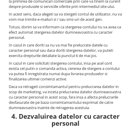
la primirea de comunicari comerciale prin care va tinem la curent
despre produsele si serviciile oferite prin intermediul site-ului.
In acest sens, daca alegeti sa va stergeti contul de utilizator, nu va
vom mai trimite e-mailuri si / sau sms-uri de acest gen.
Totusi, dorim sa va informam ca stergerea contului nu va avea ca
efect automat stergerea datelor dumneavoastra cu caracter
personal.
In cazul in care doriti sa nu va mai fie prelucrate datele cu
caracter personal sau daca doriti stergerea datelor, va puteti
exercita drepturile detaliate la punctul 6 de mai jos.
In cazul in care solicitati stergerea contului, insa pe acel cont
exista cel putin o comanda activa, cererea de stergere a contului
va putea fi inregistrata numai dupa livrarea produselor si
finalizarea ultimei comenzi active.
Daca va retrageti consimtamantul pentru prelucrarea datelor in
scop de marketing, va inceta prelucrarea datelor dumneavoastra
cu caracter personal in acest scop, fara insa a afecta prelucrarile
desfasurate de pe baza consimtamantului exprimat de catre
dumneavoastra inainte de retragerea acestuia.
4. Dezvaluirea datelor cu caracter
personal