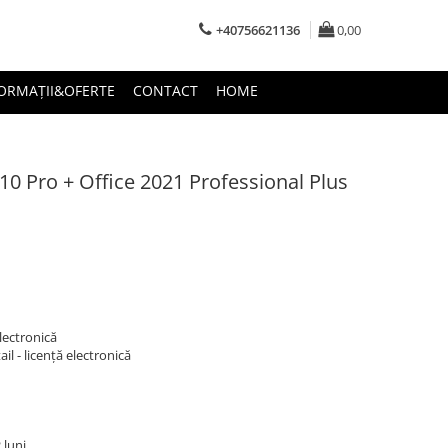
+40756621136
0,00
ORMAȚII&OFERTE
CONTACT
HOME
0 Pro + Office 2021 Professional Plus
electronică
il - licență electronică
 luni