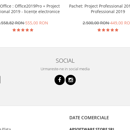
Office : Office2019Pro + Project
Pachet: Project Professional 201
ional 2019 - licențe electronice
Professional 2019
.558,82 RON
555,00 RON
2.500,00 RON
449,00 R
SOCIAL
Urmareste-ne in social media
DATE COMERCIALE
 Plata
APSOFTWARE STORE SRL