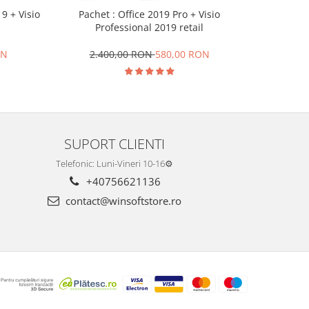
9 + Visio
Pachet P
Pachet : Office 2019 Pro + Visio
2
Professional 2019 retail
ON
1.9
2.400,00 RON
580,00 RON
SUPORT CLIENTI
Telefonic: Luni-Vineri 10-16⚙️
+40756621136
contact@winsoftstore.ro