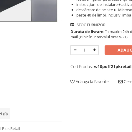
instrucțiuni de instalare + activ
descărcare de pe site-ul Microso
peste 40 de limbi, inclusiv limb
STOC FURNIZOR
Durata de livrare:
în maxim 24h de 
mail (zilnic în intervalul orar 9-21)
ADAUG
Cod Produs:
w10poff21pkretail
Adauga la Favorite
Cere 
ri
(0)
 Plus Retail