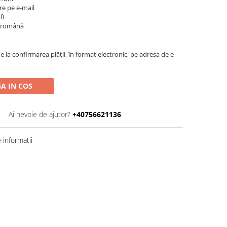
are pe e-mail
ft
a română
la confirmarea plății, în format electronic, pe adresa de e-
A IN COS
Ai nevoie de ajutor?
+40756621136
informatii