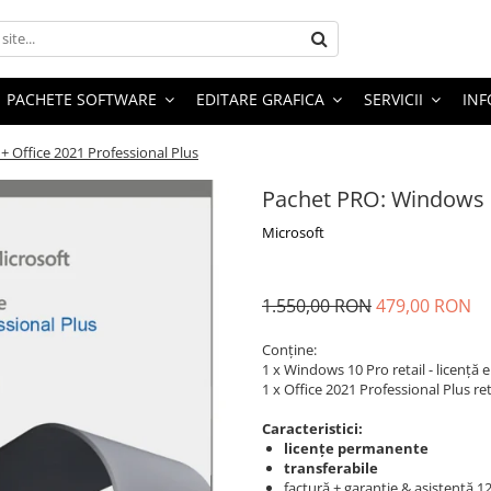
PACHETE SOFTWARE
EDITARE GRAFICA
SERVICII
INF
 Office 2021 Professional Plus
Pachet PRO: Windows 1
Microsoft
1.550,00 RON
479,00 RON
Conține:
1 x Windows 10 Pro retail - licență 
1 x Office 2021 Professional Plus reta
Caracteristici:
licențe permanente
transferabile
factură + garanție & asistență 12